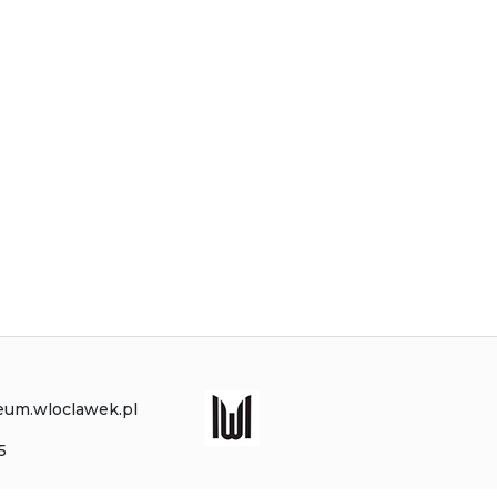
eum.wloclawek.pl
5